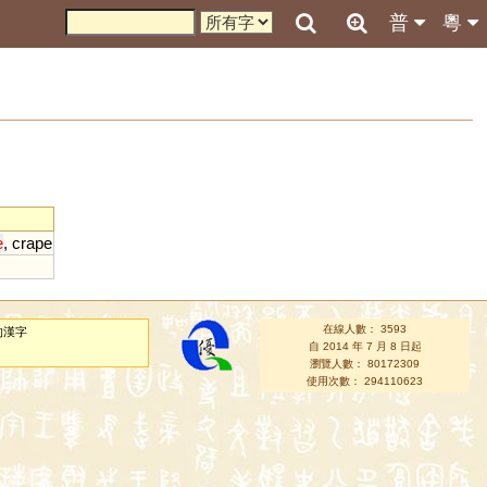
普
粵
e
,
crape
在線人數： 3593
的漢字
自 2014 年 7 月 8 日起
瀏覽人數： 80172309
使用次數： 294110623