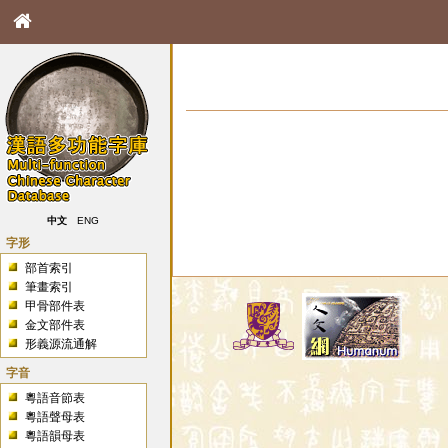
中文
ENG
字形
部首索引
筆畫索引
甲骨部件表
金文部件表
形義源流通解
字音
粵語音節表
粵語聲母表
粵語韻母表