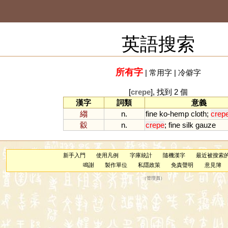
英語搜索
所有字
|
常用字
|
冷僻字
[
crepe
], 找到 2 個
漢字
詞類
意義
縐
n.
fine
ko
-
hemp
cloth
;
crep
縠
n.
crepe
;
fine
silk
gauze
新手入門
使用凡例
字庫統計
隨機漢字
最近被搜索
鳴謝
製作單位
私隱政策
免責聲明
意見簿
（
管理員
）