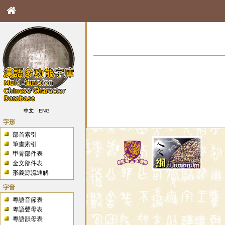
中文
ENG
字形
部首索引
筆畫索引
甲骨部件表
金文部件表
形義源流通解
字音
粵語音節表
粵語聲母表
粵語韻母表