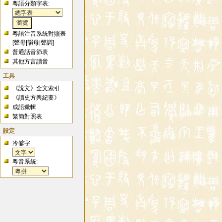
粵語分類字表:
粵語注音系統對照表
[
聲母
|
韻母
|
聲調
]
普通話音節表
其他方言讀音
工具
《說文》全文索引
《讀史方輿紀要》
成語彙輯
繁簡對照表
設定
冷僻字:
粵音系統: