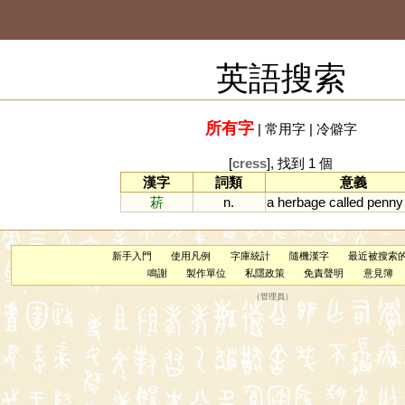
英語搜索
所有字
|
常用字
|
冷僻字
[
cress
], 找到 1 個
漢字
詞類
意義
菥
n.
a
herbage
called
penny
新手入門
使用凡例
字庫統計
隨機漢字
最近被搜索
鳴謝
製作單位
私隱政策
免責聲明
意見簿
（
管理員
）