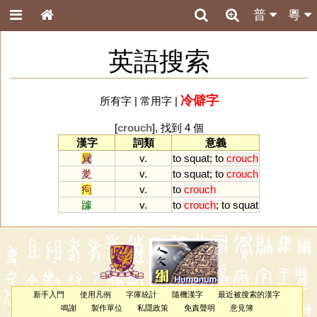
普
粵
英語搜索
冷僻字
所有字
|
常用字
|
[
crouch
], 找到 4 個
漢字
詞類
意義
㠱
v.
to
squat
;
to
crouch
夎
v.
to
squat
;
to
crouch
痀
v.
to
crouch
躆
v.
to
crouch
;
to
squat
新手入門
使用凡例
字庫統計
隨機漢字
最近被搜索的漢字
鳴謝
製作單位
私隱政策
免責聲明
意見簿