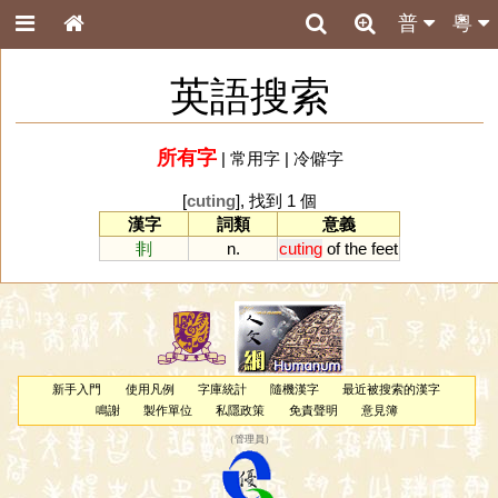
普
粵
英語搜索
所有字
|
常用字
|
冷僻字
[
cuting
], 找到 1 個
漢字
詞類
意義
剕
n.
cuting
of
the
feet
新手入門
使用凡例
字庫統計
隨機漢字
最近被搜索的漢字
鳴謝
製作單位
私隱政策
免責聲明
意見簿
（
管理員
）