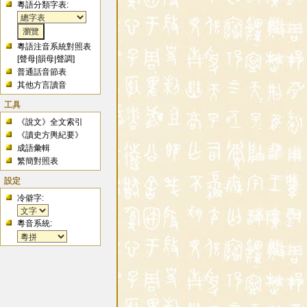
粵語分類字表:
粵語注音系統對照表
[
聲母
|
韻母
|
聲調
]
普通話音節表
其他方言讀音
工具
《說文》全文索引
《讀史方輿紀要》
成語彙輯
繁簡對照表
設定
冷僻字:
粵音系統: