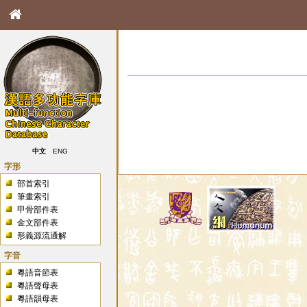
中文
ENG
字形
部首索引
筆畫索引
甲骨部件表
金文部件表
形義源流通解
字音
粵語音節表
粵語聲母表
粵語韻母表