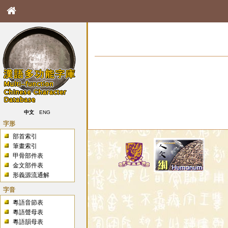
中文
ENG
字形
部首索引
筆畫索引
甲骨部件表
金文部件表
形義源流通解
字音
粵語音節表
粵語聲母表
粵語韻母表