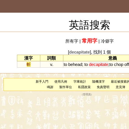
英語搜索
常用字
所有字
|
|
冷僻字
[
decapitate
], 找到 1 個
漢字
詞類
意義
斬
v.
to
behead
;
to
decapitate
;
to
chop
off
新手入門
使用凡例
字庫統計
隨機漢字
最近被搜索
鳴謝
製作單位
私隱政策
免責聲明
意見簿
（
管理員
）