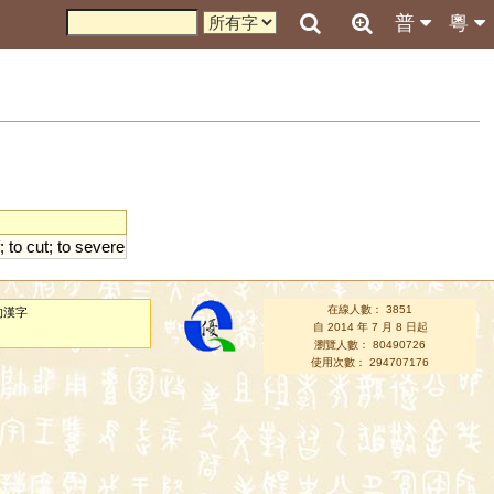
普
粵
;
to
cut
;
to
severe
在線人數： 3851
的漢字
自 2014 年 7 月 8 日起
瀏覽人數： 80490726
使用次數： 294707176