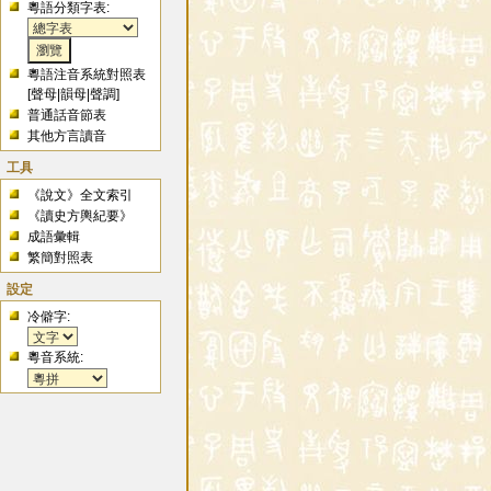
粵語分類字表:
粵語注音系統對照表
[
聲母
|
韻母
|
聲調
]
普通話音節表
其他方言讀音
工具
《說文》全文索引
《讀史方輿紀要》
成語彙輯
繁簡對照表
設定
冷僻字:
粵音系統: