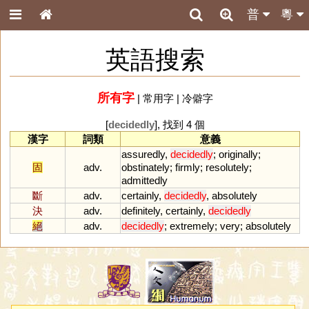
普
粵
英語搜索
所有字
|
常用字
|
冷僻字
[
decidedly
], 找到 4 個
漢字
詞類
意義
assuredly
,
decidedly
;
originally
;
固
adv.
obstinately
;
firmly
;
resolutely
;
admittedly
斷
adv.
certainly
,
decidedly
,
absolutely
決
adv.
definitely
,
certainly
,
decidedly
絕
adv.
decidedly
;
extremely
;
very
;
absolutely