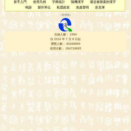
新手入門
使用凡例
字庫統計
隨機漢字
最近被搜索的漢字
鳴謝
製作單位
私隱政策
免責聲明
意見簿
（
管理員
）
在線人數： 2384
自 2014 年 7 月 8 日起
瀏覽人數： 80499895
使用次數： 294728685