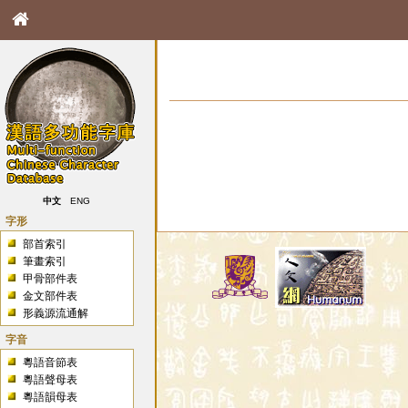
中文
ENG
字形
部首索引
筆畫索引
甲骨部件表
金文部件表
形義源流通解
字音
粵語音節表
粵語聲母表
粵語韻母表