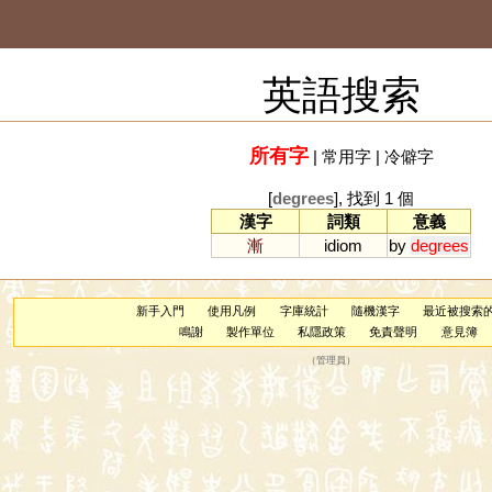
英語搜索
所有字
|
常用字
|
冷僻字
[
degrees
], 找到 1 個
漢字
詞類
意義
漸
idiom
by
degrees
新手入門
使用凡例
字庫統計
隨機漢字
最近被搜索
鳴謝
製作單位
私隱政策
免責聲明
意見簿
（
管理員
）