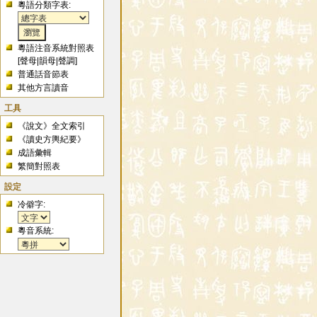
粵語分類字表:
粵語注音系統對照表
[
聲母
|
韻母
|
聲調
]
普通話音節表
其他方言讀音
工具
《說文》全文索引
《讀史方輿紀要》
成語彙輯
繁簡對照表
設定
冷僻字:
粵音系統: