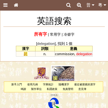
普
粵
英語搜索
所有字
|
常用字
|
冷僻字
[
delegation
], 找到 1 個
漢字
詞類
意義
託
n.
commission
,
delegation
新手入門
使用凡例
字庫統計
隨機漢字
最近被搜索的漢字
鳴謝
製作單位
私隱政策
免責聲明
意見簿
（
管理員
）