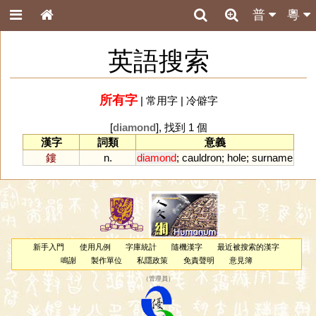
普
粵
英語搜索
所有字
|
常用字
|
冷僻字
[
diamond
], 找到 1 個
漢字
詞類
意義
鏤
n.
diamond
;
cauldron
;
hole
;
surname
新手入門
使用凡例
字庫統計
隨機漢字
最近被搜索的漢字
鳴謝
製作單位
私隱政策
免責聲明
意見簿
（
管理員
）