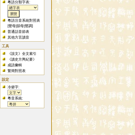
粵語分類字表:
粵語注音系統對照表
[
聲母
|
韻母
|
聲調
]
普通話音節表
其他方言讀音
工具
《說文》全文索引
《讀史方輿紀要》
成語彙輯
繁簡對照表
設定
冷僻字:
粵音系統: