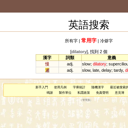
英語搜索
常用字
所有字
|
|
冷僻字
[
dilatory
], 找到 2 個
漢字
詞類
意義
慢
adj.
slow
;
dilatory
;
supercilio
遲
adj.
slow
,
late
,
delay
;
tardy
,
d
新手入門
使用凡例
字庫統計
隨機漢字
最近被搜索
鳴謝
製作單位
私隱政策
免責聲明
意見簿
（
管理員
）