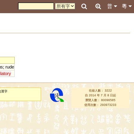
普
粵
us
;
rude
ilatory
在線人數： 3222
的漢字
自 2014 年 7 月 8 日起
瀏覽人數： 80096585
使用次數： 293973233