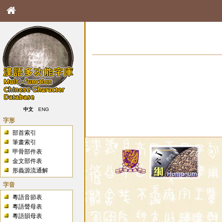
中文
ENG
字形
部首索引
筆畫索引
甲骨部件表
金文部件表
形義源流通解
字音
粵語音節表
粵語聲母表
粵語韻母表