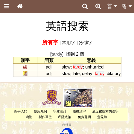
普
粵
英語搜索
所有字
|
常用字
|
冷僻字
[
tardy
], 找到 2 個
漢字
詞類
意義
緩
adj.
slow
;
tardy
;
unhurried
遲
adj.
slow
,
late
,
delay
;
tardy
,
dilatory
新手入門
使用凡例
字庫統計
隨機漢字
最近被搜索的漢字
鳴謝
製作單位
私隱政策
免責聲明
意見簿
（
管理員
）