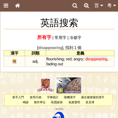
普
粵
英語搜索
所有字
|
常用字
|
冷僻字
[
disappearing
], 找到 1 個
漢字
詞類
意義
flourishing
;
red
;
angry
;
disappearing
,
奭
adj.
fading
out
新手入門
使用凡例
字庫統計
隨機漢字
最近被搜索的漢字
鳴謝
製作單位
私隱政策
免責聲明
意見簿
（
管理員
）