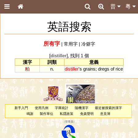
普
粵
英語搜索
所有字
|
常用字
|
冷僻字
[
distiller
], 找到 1 個
漢字
詞類
意義
粕
n.
distiller
'
s
grains
;
dregs
of
rice
新手入門
使用凡例
字庫統計
隨機漢字
最近被搜索的漢字
鳴謝
製作單位
私隱政策
免責聲明
意見簿
（
管理員
）