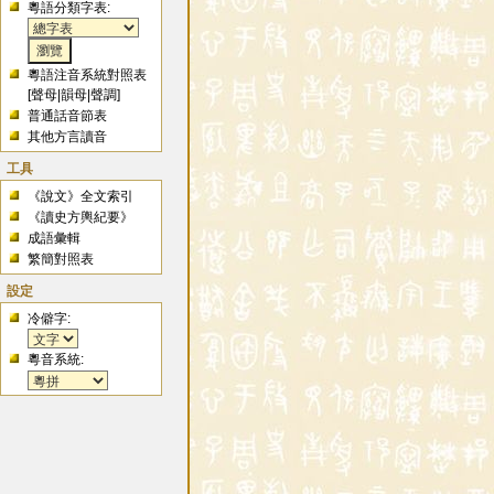
粵語分類字表:
粵語注音系統對照表
[
聲母
|
韻母
|
聲調
]
普通話音節表
其他方言讀音
工具
《說文》全文索引
《讀史方輿紀要》
成語彙輯
繁簡對照表
設定
冷僻字:
粵音系統: