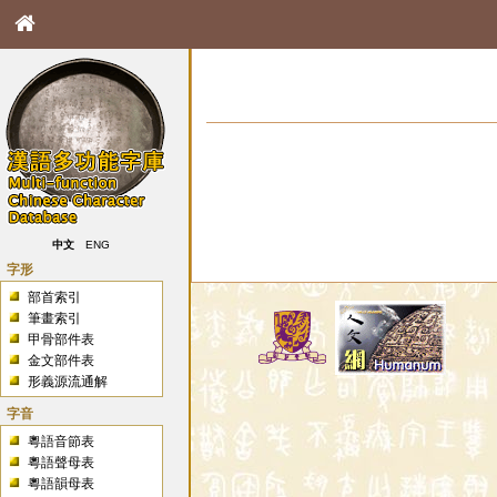
中文
ENG
字形
部首索引
筆畫索引
甲骨部件表
金文部件表
形義源流通解
字音
粵語音節表
粵語聲母表
粵語韻母表