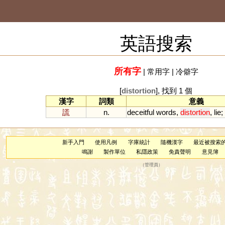
英語搜索
所有字
|
常用字
|
冷僻字
[
distortion
], 找到 1 個
漢字
詞類
意義
謊
n.
deceitful
words
,
distortion
,
lie
;
新手入門
使用凡例
字庫統計
隨機漢字
最近被搜索
鳴謝
製作單位
私隱政策
免責聲明
意見簿
（
管理員
）