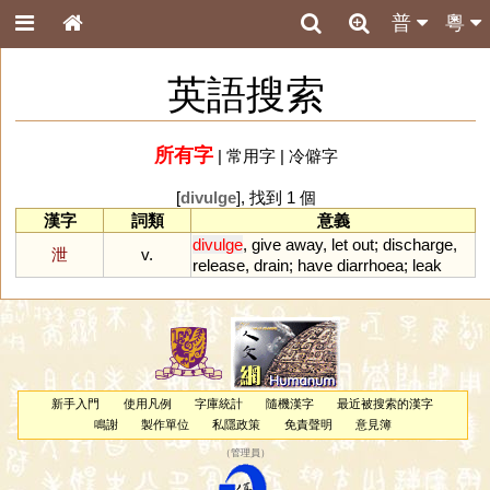
普
粵
英語搜索
所有字
|
常用字
|
冷僻字
[
divulge
], 找到 1 個
漢字
詞類
意義
divulge
,
give
away
,
let
out
;
discharge
,
泄
v.
release
,
drain
;
have
diarrhoea
;
leak
新手入門
使用凡例
字庫統計
隨機漢字
最近被搜索的漢字
鳴謝
製作單位
私隱政策
免責聲明
意見簿
（
管理員
）