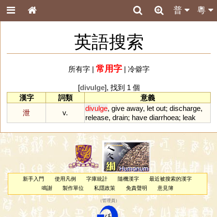
普
粵
英語搜索
常用字
所有字
|
|
冷僻字
[
divulge
], 找到 1 個
漢字
詞類
意義
divulge
,
give
away
,
let
out
;
discharge
,
泄
v.
release
,
drain
;
have
diarrhoea
;
leak
新手入門
使用凡例
字庫統計
隨機漢字
最近被搜索的漢字
鳴謝
製作單位
私隱政策
免責聲明
意見簿
（
管理員
）