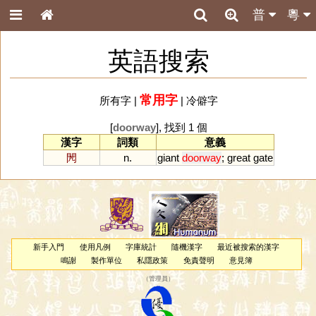
普
粵
英語搜索
常用字
所有字
|
|
冷僻字
[
doorway
], 找到 1 個
漢字
詞類
意義
閌
n.
giant
doorway
;
great
gate
新手入門
使用凡例
字庫統計
隨機漢字
最近被搜索的漢字
鳴謝
製作單位
私隱政策
免責聲明
意見簿
（
管理員
）