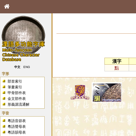
漢字
點
中文
ENG
字形
部首索引
筆畫索引
甲骨部件表
金文部件表
形義源流通解
字音
粵語音節表
粵語聲母表
粵語韻母表