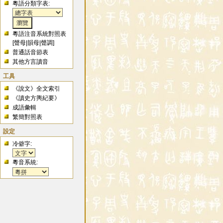
粵語分類字表:
粵語注音系統對照表
[
聲母
|
韻母
|
聲調
]
普通話音節表
其他方言讀音
工具
《說文》全文索引
《讀史方輿紀要》
成語彙輯
繁簡對照表
設定
冷僻字:
粵音系統: