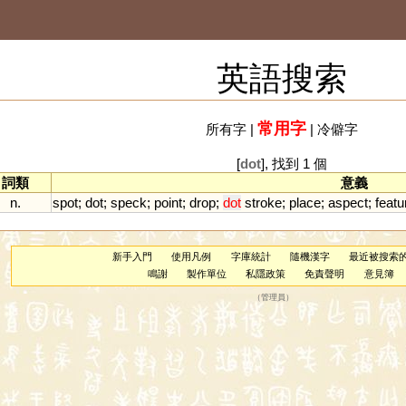
英語搜索
常用字
所有字
|
|
冷僻字
[
dot
], 找到 1 個
詞類
意義
n.
spot
;
dot
;
speck
;
point
;
drop
;
dot
stroke
;
place
;
aspect
;
featu
新手入門
使用凡例
字庫統計
隨機漢字
最近被搜索
鳴謝
製作單位
私隱政策
免責聲明
意見簿
（
管理員
）