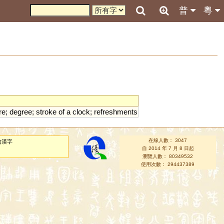
普
粵
re
;
degree
;
stroke
of
a
clock
;
refreshments
在線人數： 3047
的漢字
自 2014 年 7 月 8 日起
瀏覽人數： 80349532
使用次數： 294437389