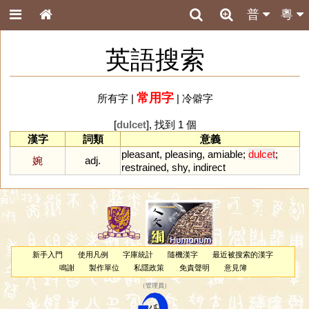
普
粵
英語搜索
常用字
所有字
|
|
冷僻字
[
dulcet
], 找到 1 個
漢字
詞類
意義
pleasant
,
pleasing
,
amiable
;
dulcet
;
婉
adj.
restrained
,
shy
,
indirect
新手入門
使用凡例
字庫統計
隨機漢字
最近被搜索的漢字
鳴謝
製作單位
私隱政策
免責聲明
意見簿
（
管理員
）