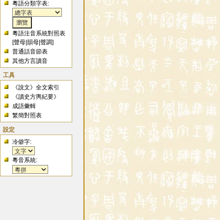
粵語分類字表:
粵語注音系統對照表
[
聲母
|
韻母
|
聲調
]
普通話音節表
其他方言讀音
工具
《說文》全文索引
《讀史方輿紀要》
成語彙輯
繁簡對照表
設定
冷僻字:
粵音系統: