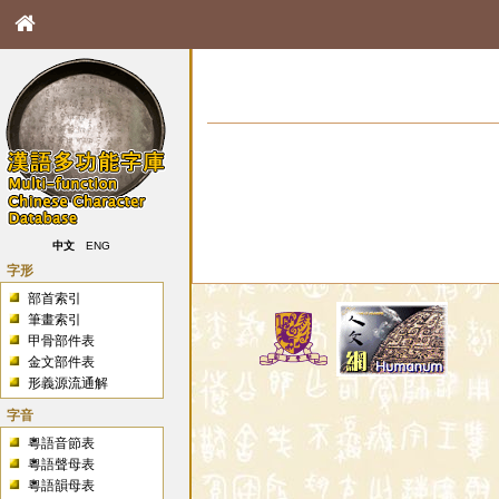
中文
ENG
字形
部首索引
筆畫索引
甲骨部件表
金文部件表
形義源流通解
字音
粵語音節表
粵語聲母表
粵語韻母表