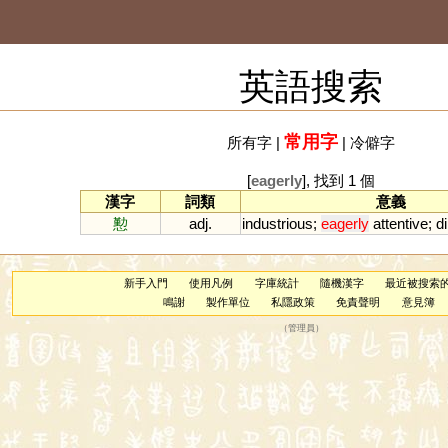
英語搜索
常用字
所有字
|
|
冷僻字
[
eagerly
], 找到 1 個
漢字
詞類
意義
懃
adj.
industrious
;
eagerly
attentive
;
di
新手入門
使用凡例
字庫統計
隨機漢字
最近被搜索
鳴謝
製作單位
私隱政策
免責聲明
意見簿
（
管理員
）