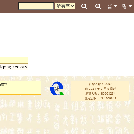
普
粵
ligent
;
zealous
在線人數： 2957
的漢字
自 2014 年 7 月 8 日起
瀏覽人數： 80263274
使用次數： 294286849