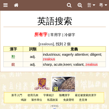
普
粵
英語搜索
所有字
|
常用字
|
冷僻字
[
zealous
], 找到 2 個
漢字
詞類
意義
industrious
;
eagerly
attentive
;
diligent
;
懃
adj.
zealous
銳
adj.
sharp
,
acute
,
keen
;
valiant
,
zealous
新手入門
使用凡例
字庫統計
隨機漢字
最近被搜索的漢字
鳴謝
製作單位
私隱政策
免責聲明
意見簿
（
管理員
）