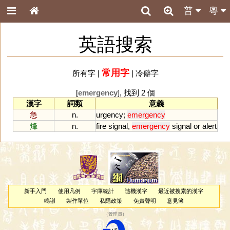
普
粵
英語搜索
常用字
所有字
|
|
冷僻字
[
emergency
], 找到 2 個
漢字
詞類
意義
急
n.
urgency
;
emergency
烽
n.
fire
signal
,
emergency
signal
or
alert
新手入門
使用凡例
字庫統計
隨機漢字
最近被搜索的漢字
鳴謝
製作單位
私隱政策
免責聲明
意見簿
（
管理員
）