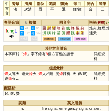
中
聲母
清濁
部位
聲調
韻攝
韻目
開合
等第
古
滂
次清
唇
平
通
鍾
/
鍾
合
三
音
粵語音節
根據
同音字
詞例(
) /
&
解釋
備
風
封
豐
峰
鋒
瘋
蜂
楓
葑
烽火,烽煙,烽
黃
周
p47
p96
f
ung
1
渢
猦
桻
檒
偑
麷
飌
丰
夆
連天
李
何
p147
p344
妦
崶
蘴
犎
酆
灃
HKLS
人文
同聲同韻
同韻同調
同聲同調
其他方言讀音
本字庫於「
烽
」字下錄有
8
個方言點的讀音
詳細資
料
成語彙輯
烽
火連天, 連天
烽
火,
烽
火相連, 沉
烽
靜柝, 天
(5/15)
詳細資
連
烽
火…
料
配搭點:
起
,
燧
,
燹
詞類
英文意義
n.
fire
signal
,
emergency
signal
or
alert