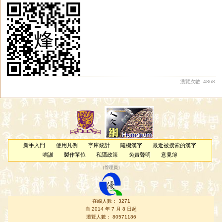
瀏覽次數: 4868
新手入門
使用凡例
字庫統計
隨機漢字
最近被搜索的漢字
鳴謝
製作單位
私隱政策
免責聲明
意見簿
（
管理員
）
在線人數： 3271
自 2014 年 7 月 8 日起
瀏覽人數： 80571186