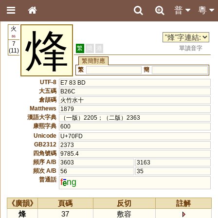
普
粵
火
烽
86
7
繁
簡
港
單讀音字
(11)
繁簡對應
繁
簡
UTF-8
E7 83 BD
大五碼
B26C
倉頡碼
火竹水十
Matthews
1879
漢語大字典
（一版）2205；（二版）2363
康熙字典
600
Unicode
U+70FD
GB2312
2373
四角號碼
9785.4
頻序 A/B
3603
3163
頻次 A/B
56
35
普通話
f
ng
《廣韻》
頁碼
反切
註解
烽
37
敷容