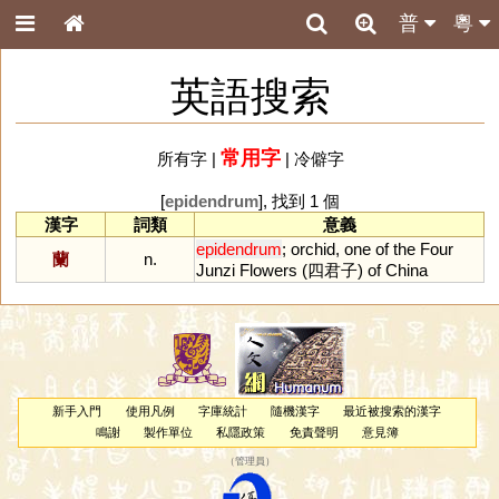
普
粵
英語搜索
常用字
所有字
|
|
冷僻字
[
epidendrum
], 找到 1 個
漢字
詞類
意義
epidendrum
;
orchid
,
one
of
the
Four
蘭
n.
Junzi
Flowers
(四君子)
of
China
新手入門
使用凡例
字庫統計
隨機漢字
最近被搜索的漢字
鳴謝
製作單位
私隱政策
免責聲明
意見簿
（
管理員
）