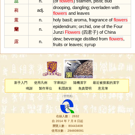
蕊
n.
(
of
flowers
)
stamen
,
pistil
;
bud
drooping
,
dangling
;
overladen
with
蕤
adj.
flowers
and
leaves
薰
n.
holy
basil
;
aroma
,
fragrance
of
flowers
epidendrum
;
orchid
,
one
of
the
Four
蘭
n.
Junzi
Flowers
(四君子)
of
China
dew
;
beverage
distilled
from
flowers
,
露
n.
fruits
or
leaves
;
syrup
新手入門
使用凡例
字庫統計
隨機漢字
最近被搜索的漢字
鳴謝
製作單位
私隱政策
免責聲明
意見簿
（
管理員
）
在線人數： 2632
自 2014 年 7 月 8 日起
瀏覽人數： 80443408
使用次數： 294608091