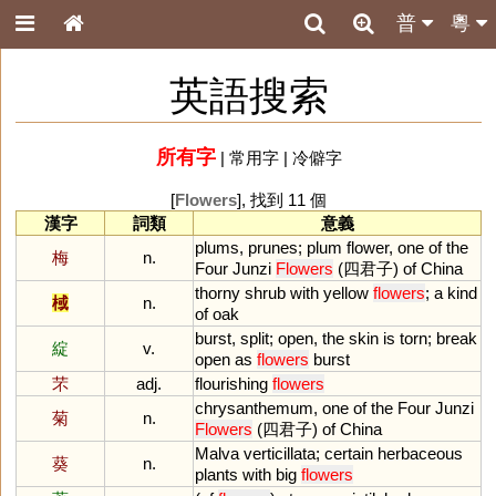
普
粵
英語搜索
所有字
|
常用字
|
冷僻字
[
Flowers
], 找到 11 個
漢字
詞類
意義
plums
,
prunes
;
plum
flower
,
one
of
the
梅
n.
Four
Junzi
Flowers
(四君子)
of
China
thorny
shrub
with
yellow
flowers
;
a
kind
棫
n.
of
oak
burst
,
split
;
open
,
the
skin
is
torn
;
break
綻
v.
open
as
flowers
burst
芣
adj.
flourishing
flowers
chrysanthemum
,
one
of
the
Four
Junzi
菊
n.
Flowers
(四君子)
of
China
Malva
verticillata
;
certain
herbaceous
葵
n.
plants
with
big
flowers