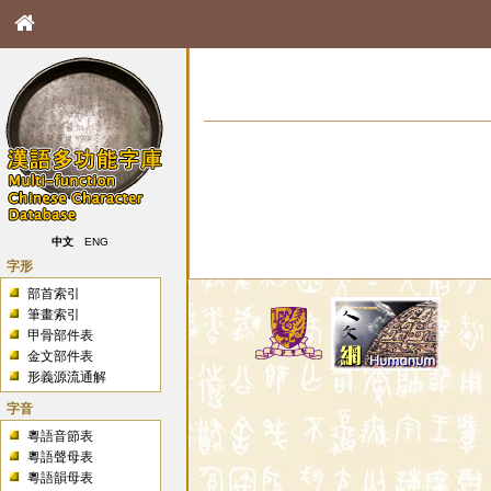
中文
ENG
字形
部首索引
筆畫索引
甲骨部件表
金文部件表
形義源流通解
字音
粵語音節表
粵語聲母表
粵語韻母表