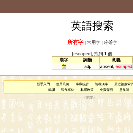
英語搜索
所有字
|
常用字
|
冷僻字
[
escaped
], 找到 1 個
漢字
詞類
意義
亡
adj.
absent
,
escaped
新手入門
使用凡例
字庫統計
隨機漢字
最近被搜索
鳴謝
製作單位
私隱政策
免責聲明
意見簿
（
管理員
）