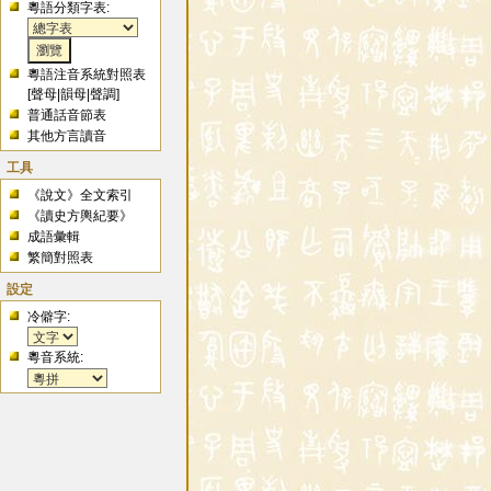
粵語分類字表:
粵語注音系統對照表
[
聲母
|
韻母
|
聲調
]
普通話音節表
其他方言讀音
工具
《說文》全文索引
《讀史方輿紀要》
成語彙輯
繁簡對照表
設定
冷僻字:
粵音系統: