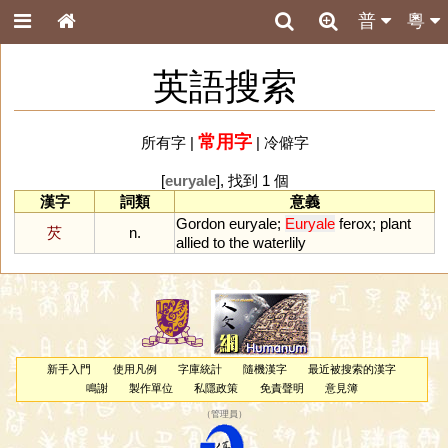
普
粵
英語搜索
常用字
所有字
|
|
冷僻字
[
euryale
], 找到 1 個
漢字
詞類
意義
Gordon
euryale
;
Euryale
ferox
;
plant
芡
n.
allied
to
the
waterlily
新手入門
使用凡例
字庫統計
隨機漢字
最近被搜索的漢字
鳴謝
製作單位
私隱政策
免責聲明
意見簿
（
管理員
）