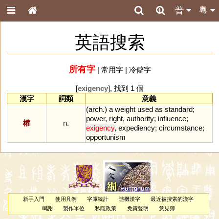
普
粵
英語搜索
所有字
|
常用字
|
冷僻字
[
exigency
], 找到 1 個
漢字
詞類
意義
(
arch
.)
a
weight
used
as
standard
;
power
,
right
,
authority
;
influence
;
權
n.
exigency
,
expediency
;
circumstance
;
opportunism
新手入門
使用凡例
字庫統計
隨機漢字
最近被搜索的漢字
鳴謝
製作單位
私隱政策
免責聲明
意見簿