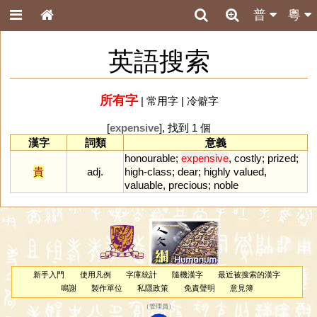
普
粵
英語搜索
所有字
|
常用字
|
冷僻字
[
expensive
], 找到 1 個
漢字
詞類
意義
honourable
;
expensive
,
costly
;
prized
;
貴
adj.
high
-
class
;
dear
;
highly
valued
,
valuable
,
precious
;
noble
新手入門
使用凡例
字庫統計
隨機漢字
最近被搜索的漢字
鳴謝
製作單位
私隱政策
免責聲明
意見簿
（
管理員
）