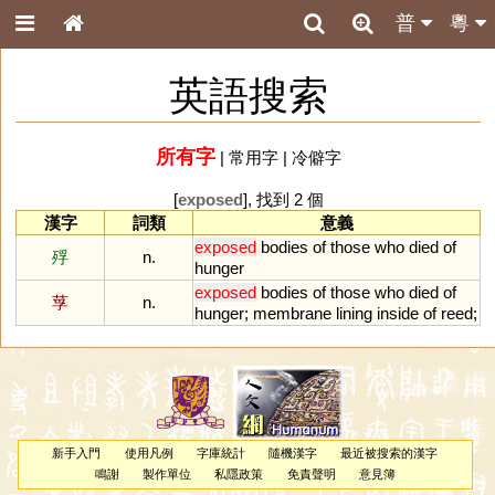
普
粵
英語搜索
所有字
|
常用字
|
冷僻字
[
exposed
], 找到 2 個
漢字
詞類
意義
exposed
bodies
of
those
who
died
of
殍
n.
hunger
exposed
bodies
of
those
who
died
of
莩
n.
hunger
;
membrane
lining
inside
of
reed
;
新手入門
使用凡例
字庫統計
隨機漢字
最近被搜索的漢字
鳴謝
製作單位
私隱政策
免責聲明
意見簿