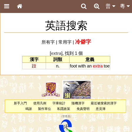
普
粵
英語搜索
冷僻字
所有字
|
常用字
|
[
extra
], 找到 1 個
漢字
詞類
意義
跂
n.
foot
with
an
extra
toe
新手入門
使用凡例
字庫統計
隨機漢字
最近被搜索的漢字
鳴謝
製作單位
私隱政策
免責聲明
意見簿
（
管理員
）