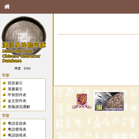
中文
ENG
字形
部首索引
筆畫索引
甲骨部件表
金文部件表
形義源流通解
字音
粵語音節表
粵語聲母表
粵語韻母表