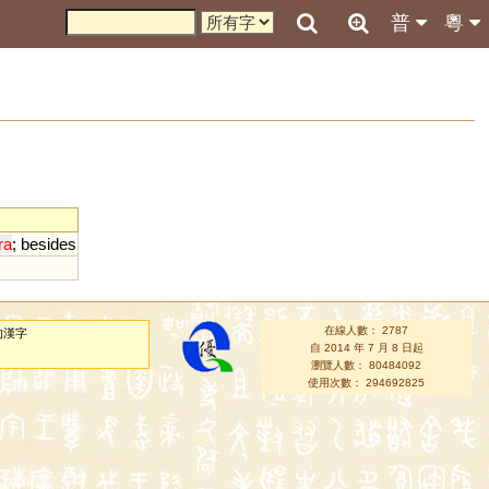
普
粵
ra
;
besides
在線人數： 2787
的漢字
自 2014 年 7 月 8 日起
瀏覽人數： 80484092
使用次數： 294692825