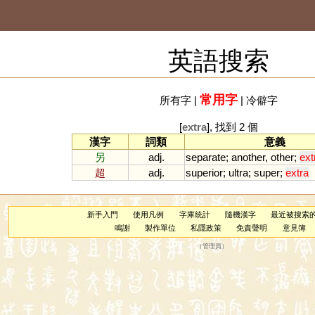
英語搜索
常用字
所有字
|
|
冷僻字
[
extra
], 找到 2 個
漢字
詞類
意義
另
adj.
separate
;
another
,
other
;
ext
超
adj.
superior
;
ultra
;
super
;
extra
新手入門
使用凡例
字庫統計
隨機漢字
最近被搜索
鳴謝
製作單位
私隱政策
免責聲明
意見簿
（
管理員
）