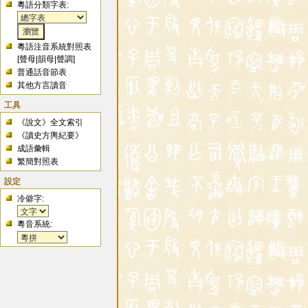
粵語分類字表:
粵語注音系統對照表
[
聲母
|
韻母
|
聲調
]
普通話音節表
其他方言讀音
工具
《說文》全文索引
《讀史方輿紀要》
成語彙輯
繁簡對照表
設定
冷僻字:
粵音系統: