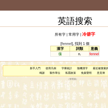
英語搜索
冷僻字
所有字
|
常用字
|
[
fennel
], 找到 1 個
漢字
詞類
意義
蘹
n.
fennel
新手入門
使用凡例
字庫統計
隨機漢字
最近被搜索
鳴謝
製作單位
私隱政策
免責聲明
意見簿
（
管理員
）