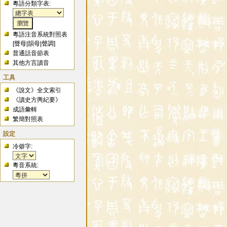
粵語分類字表:
粵語注音系統對照表
[
聲母
|
韻母
|
聲調
]
普通話音節表
其他方言讀音
工具
《說文》全文索引
《讀史方輿紀要》
成語彙輯
繁簡對照表
設定
冷僻字:
粵音系統: