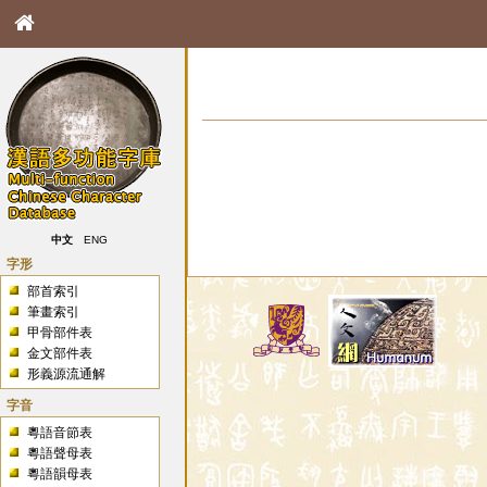
中文
ENG
字形
部首索引
筆畫索引
甲骨部件表
金文部件表
形義源流通解
字音
粵語音節表
粵語聲母表
粵語韻母表