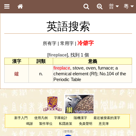
普
粵
英語搜索
冷僻字
所有字
|
常用字
|
[
fireplace
], 找到 1 個
漢字
詞類
意義
fireplace
,
stove
,
oven
,
furnace
;
a
鑪
n.
chemical
element
(
Rf
);
No
.
104
of
the
Periodic
Table
新手入門
使用凡例
字庫統計
隨機漢字
最近被搜索的漢字
鳴謝
製作單位
私隱政策
免責聲明
意見簿
（
管理員
）