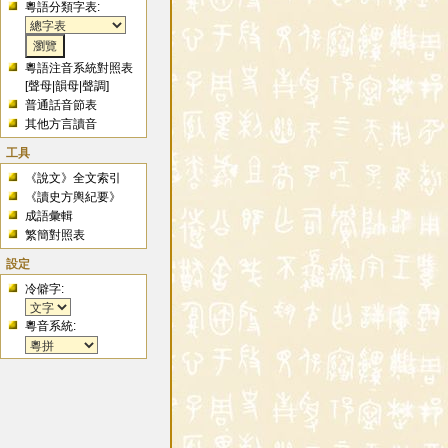
粵語分類字表:
粵語注音系統對照表
[
聲母
|
韻母
|
聲調
]
普通話音節表
其他方言讀音
工具
《說文》全文索引
《讀史方輿紀要》
成語彙輯
繁簡對照表
設定
冷僻字:
粵音系統: