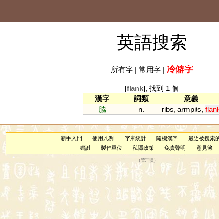
英語搜索
冷僻字
所有字
|
常用字
|
[
flank
], 找到 1 個
漢字
詞類
意義
脇
n.
ribs
,
armpits
,
flan
新手入門
使用凡例
字庫統計
隨機漢字
最近被搜索
鳴謝
製作單位
私隱政策
免責聲明
意見簿
（
管理員
）