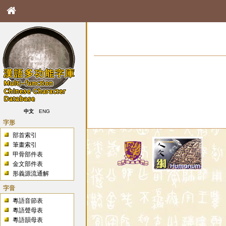
中文
ENG
字形
部首索引
筆畫索引
甲骨部件表
金文部件表
形義源流通解
字音
粵語音節表
粵語聲母表
粵語韻母表