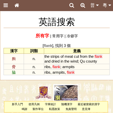
普
粵
英語搜索
所有字
|
常用字
|
冷僻字
[
flank
], 找到 3 個
漢字
詞類
意義
the
strips
of
meat
cut
from
the
flank
朐
n.
and
dried
in
the
wind
;
Qu
county
脅
n.
ribs
,
flank
;
armpits
脇
n.
ribs
,
armpits
,
flank
新手入門
使用凡例
字庫統計
隨機漢字
最近被搜索的漢字
鳴謝
製作單位
私隱政策
免責聲明
意見簿