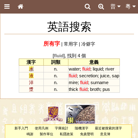
普
粵
英語搜索
所有字
|
常用字
|
冷僻字
[
fluid
], 找到 4 個
漢字
詞類
意義
水
n.
water
;
fluid
;
liquid
;
river
液
n.
fluid
;
secretion
;
juice
,
sap
淖
n.
mire
;
fluid
;
surname
漿
n.
thick
fluid
;
broth
;
pus
新手入門
使用凡例
字庫統計
隨機漢字
最近被搜索的漢字
鳴謝
製作單位
私隱政策
免責聲明
意見簿