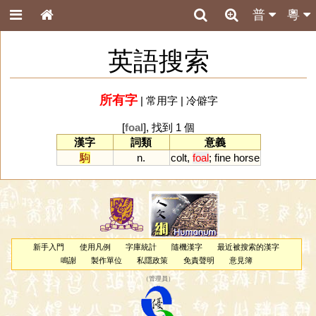
普
粵
英語搜索
所有字
|
常用字
|
冷僻字
[
foal
], 找到 1 個
漢字
詞類
意義
駒
n.
colt
,
foal
;
fine
horse
新手入門
使用凡例
字庫統計
隨機漢字
最近被搜索的漢字
鳴謝
製作單位
私隱政策
免責聲明
意見簿
（
管理員
）