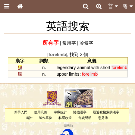
普
粵
英語搜索
所有字
|
常用字
|
冷僻字
[
forelimb
], 找到 2 個
漢字
詞類
意義
狽
n.
legendary
animal
with
short
forelimb
臑
n.
upper
limbs
;
forelimb
新手入門
使用凡例
字庫統計
隨機漢字
最近被搜索的漢字
鳴謝
製作單位
私隱政策
免責聲明
意見簿
（
管理員
）