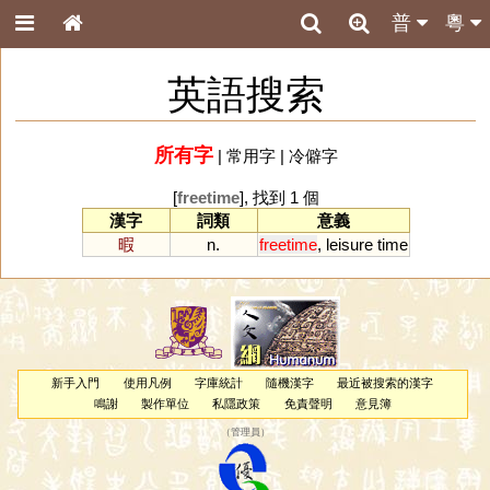
普
粵
英語搜索
所有字
|
常用字
|
冷僻字
[
freetime
], 找到 1 個
漢字
詞類
意義
暇
n.
freetime
,
leisure
time
新手入門
使用凡例
字庫統計
隨機漢字
最近被搜索的漢字
鳴謝
製作單位
私隱政策
免責聲明
意見簿
（
管理員
）