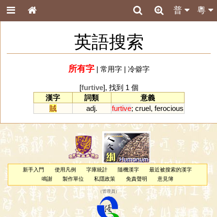
普
粵
英語搜索
所有字
|
常用字
|
冷僻字
[
furtive
], 找到 1 個
漢字
詞類
意義
賊
adj.
furtive
;
cruel
,
ferocious
新手入門
使用凡例
字庫統計
隨機漢字
最近被搜索的漢字
鳴謝
製作單位
私隱政策
免責聲明
意見簿
（
管理員
）