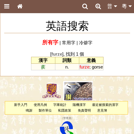
普
粵
英語搜索
所有字
|
常用字
|
冷僻字
[
furze
], 找到 1 個
漢字
詞類
意義
蒺
n.
furze
;
gorse
新手入門
使用凡例
字庫統計
隨機漢字
最近被搜索的漢字
鳴謝
製作單位
私隱政策
免責聲明
意見簿
（
管理員
）