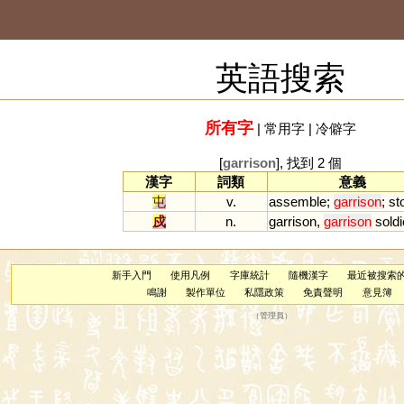
英語搜索
所有字
|
常用字
|
冷僻字
[
garrison
], 找到 2 個
漢字
詞類
意義
屯
v.
assemble
;
garrison
;
st
戍
n.
garrison
,
garrison
soldi
新手入門
使用凡例
字庫統計
隨機漢字
最近被搜索
鳴謝
製作單位
私隱政策
免責聲明
意見簿
（
管理員
）