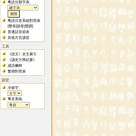
粵語分類字表:
粵語注音系統對照表
[
聲母
|
韻母
|
聲調
]
普通話音節表
其他方言讀音
工具
《說文》全文索引
《讀史方輿紀要》
成語彙輯
繁簡對照表
設定
冷僻字:
粵音系統: