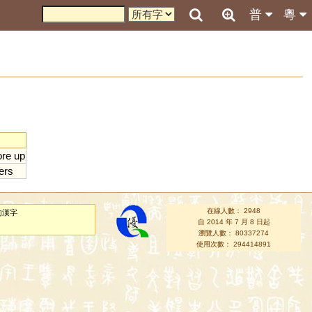
普
粵
ore
up
ers
在線人數： 2948
的漢字
自 2014 年 7 月 8 日起
瀏覽人數： 80337274
使用次數： 294414891