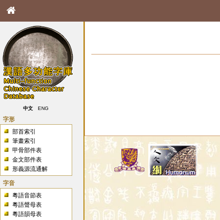
中文
ENG
字形
部首索引
筆畫索引
甲骨部件表
金文部件表
形義源流通解
字音
粵語音節表
粵語聲母表
粵語韻母表