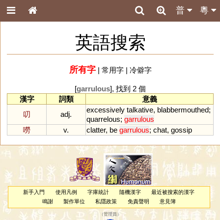
普
粵
英語搜索
所有字
|
常用字
|
冷僻字
[
garrulous
], 找到 2 個
漢字
詞類
意義
excessively
talkative
,
blabbermouthed
;
叨
adj.
quarrelous
;
garrulous
嘮
v.
clatter
,
be
garrulous
;
chat
,
gossip
新手入門
使用凡例
字庫統計
隨機漢字
最近被搜索的漢字
鳴謝
製作單位
私隱政策
免責聲明
意見簿
（
管理員
）