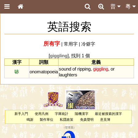
普
粵
英語搜索
所有字
|
常用字
|
冷僻字
[
giggling
], 找到 1 個
漢字
詞類
意義
sound
of
ripping
,
giggling
,
or
哧
onomatopoeia
laughters
新手入門
使用凡例
字庫統計
隨機漢字
最近被搜索的漢字
鳴謝
製作單位
私隱政策
免責聲明
意見簿
（
管理員
）