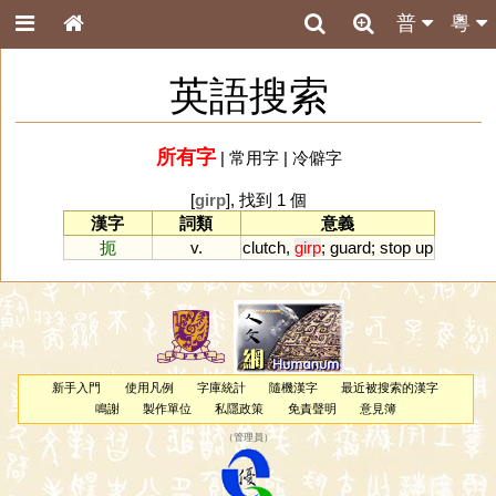
普
粵
英語搜索
所有字
|
常用字
|
冷僻字
[
girp
], 找到 1 個
漢字
詞類
意義
扼
v.
clutch
,
girp
;
guard
;
stop
up
新手入門
使用凡例
字庫統計
隨機漢字
最近被搜索的漢字
鳴謝
製作單位
私隱政策
免責聲明
意見簿
（
管理員
）