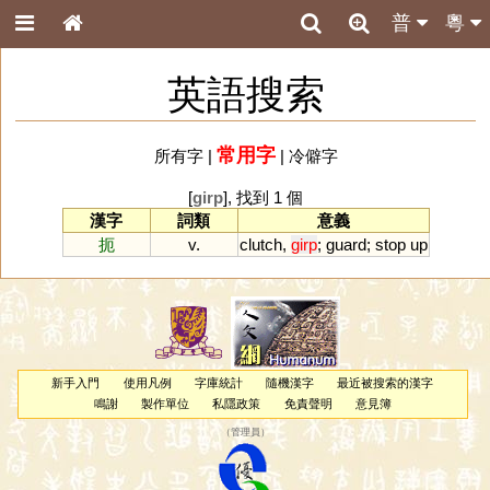
普
粵
英語搜索
常用字
所有字
|
|
冷僻字
[
girp
], 找到 1 個
漢字
詞類
意義
扼
v.
clutch
,
girp
;
guard
;
stop
up
新手入門
使用凡例
字庫統計
隨機漢字
最近被搜索的漢字
鳴謝
製作單位
私隱政策
免責聲明
意見簿
（
管理員
）