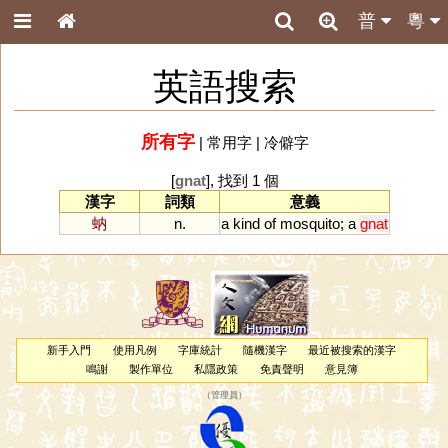
普
粵
英語搜索
所有字
|
常用字
|
冷僻字
[
gnat
], 找到 1 個
漢字
詞類
意義
蚋
n.
a
kind
of
mosquito
;
a
gnat
新手入門
使用凡例
字庫統計
隨機漢字
最近被搜索的漢字
鳴謝
製作單位
私隱政策
免責聲明
意見簿
（
管理員
）