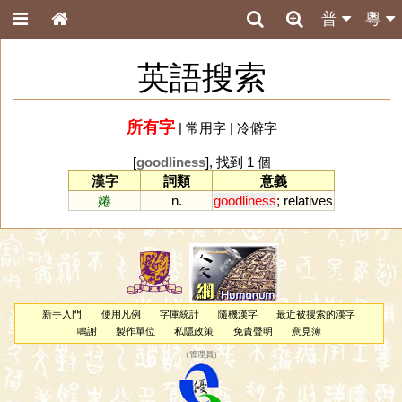
普
粵
英語搜索
所有字
|
常用字
|
冷僻字
[
goodliness
], 找到 1 個
漢字
詞類
意義
婘
n.
goodliness
;
relatives
新手入門
使用凡例
字庫統計
隨機漢字
最近被搜索的漢字
鳴謝
製作單位
私隱政策
免責聲明
意見簿
（
管理員
）